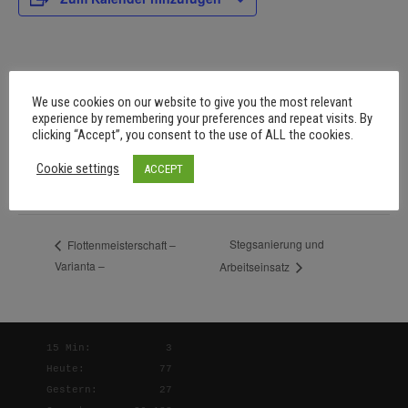
DETAILS
We use cookies on our website to give you the most relevant
Beginn:
experience by remembering your preferences and repeat visits. By
clicking “Accept”, you consent to the use of ALL the cookies.
September 20, 2025 @ 14:00
Ende:
Cookie settings
ACCEPT
September 21, 2025 @ 15:00
Stegsanierung und
Flottenmeisterschaft –
Varianta –
Arbeitseinsatz
15 Min:
3
Heute:
77
Gestern:
27