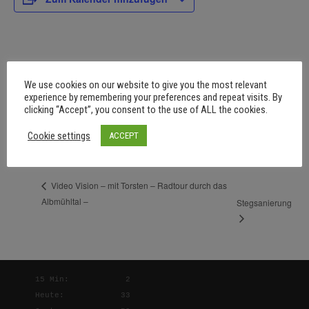
DETAILS
We use cookies on our website to give you the most relevant
Datum:
experience by remembering your preferences and repeat visits. By
März 7
clicking “Accept”, you consent to the use of ALL the cookies.
Zeit:
Cookie settings
ACCEPT
10:00 - 14:00
Video Vision – mit Torsten – Radtour durch das
Albmühltal –
Stegsanierung
15 Min:
2
Heute:
33